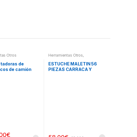
tas Otros
Herramientas Otros
,
Herramientas De Mano
,
Herramientas De Mano
,
tadoras de
ESTUCHE MALETIN 56
Maletines Herramientas,
cos de camión
PIEZAS CARRACA Y
Extractores, Compresímetros,
otros
VASOS PEQUEÑOS
.00
€