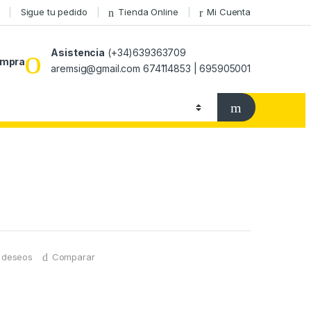
Sigue tu pedido
Tienda Online
Mi Cuenta
Asistencia
(+34)639363709
ompra
aremsig@gmail.com 674114853 | 695905001
e deseos
Comparar