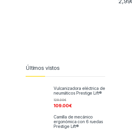
2,99
Últimos vistos
Vulcanizadora eléctrica de
neumáticos Prestige Lift®
129.00
€
109.00
€
Camilla de mecánico
ergonómica con 6 ruedas
Prestige Lift®