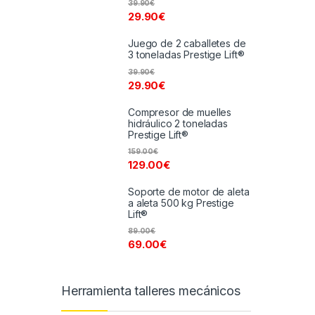
39.90
€
29.90
€
Juego de 2 caballetes de
3 toneladas Prestige Lift®
39.90
€
29.90
€
Compresor de muelles
hidráulico 2 toneladas
Prestige Lift®
159.00
€
129.00
€
Soporte de motor de aleta
a aleta 500 kg Prestige
Lift®
89.00
€
69.00
€
Herramienta talleres mecánicos