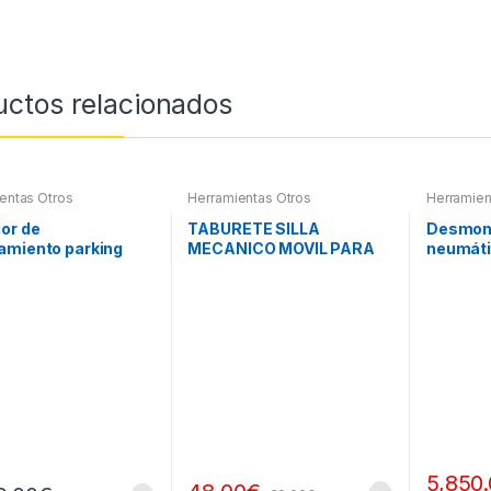
uctos relacionados
entas Otros
Herramientas Otros
Herramien
or de
TABURETE SILLA
Desmon
amiento parking
MECANICO MOVIL PARA
neumáti
PIEZAS
5,850