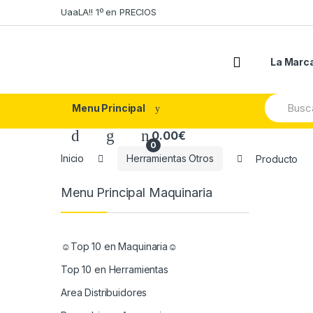
Skip
Skip
UaaLA!! 1º en PRECIOS
to
to
navigation
content
La Marc
Search
Menu Principal
for:
0.00
€
0
Inicio
Herramientas Otros
Producto
Menu Principal Maquinaria
☺Top 10 en Maquinaria☺
Top 10 en Herramientas
Area Distribuidores