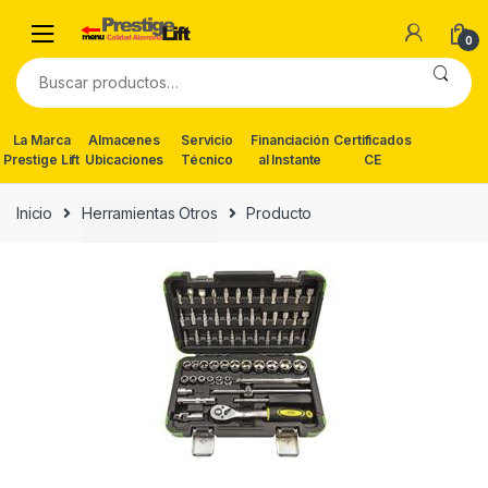
Skip
Skip
to
to
0
navigation
content
Buscar
por:
La Marca
Almacenes
Servicio
Financiación
Certificados
Prestige Lift
Ubicaciones
Técnico
al Instante
CE
Inicio
Herramientas Otros
Producto