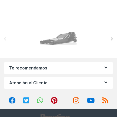
B
r
a
n
Te recomendamos
d
Atención al Cliente
s
C
a