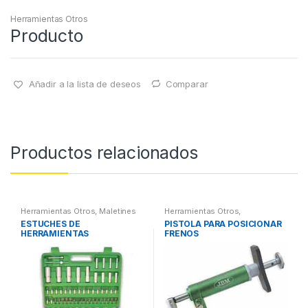
Herramientas Otros
Producto
Añadir a la lista de deseos
Comparar
Productos relacionados
Herramientas Otros
,
Maletines
Herramientas Otros
,
Herramientas, Extractores,
Herramientas Frenos y
ESTUCHES DE
PISTOLA PARA POSICIONAR
Compresímetros, otros
Refrigeración
HERRAMIENTAS
FRENOS