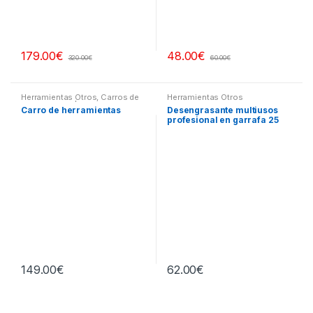
179.00
€
48.00
€
320.00
€
60.00
€
Herramientas Otros
,
Carros de
Herramientas Otros
Herramientas | Bancos
Carro de herramientas
Desengrasante multiusos
profesional en garrafa 25
litros
149.00
€
62.00
€