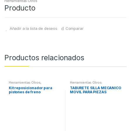
Herramientas Otros
Producto
Añadir a la lista de deseos
Comparar
Productos relacionados
Herramientas Otros
,
Herramientas Otros
Herramientas Frenos y
Kit reposicionador para
TABURETE SILLA MECANICO
Refrigeración
pistones de freno
MOVIL PARA PIEZAS