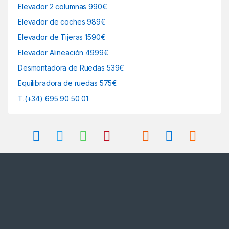
Elevador 2 columnas 990€
Elevador de coches 989€
Elevador de Tijeras 1590€
Elevador Alineación 4999€
Desmontadora de Ruedas 539€
Equilibradora de ruedas 575€
T.(+34) 695 90 50 01