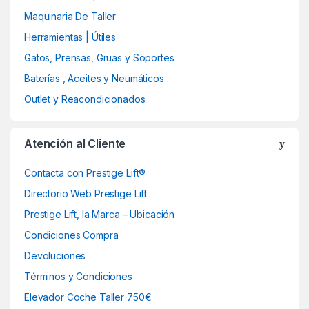
o
Maquinaria De Taller
u
Herramientas | Útiles
Gatos, Prensas, Gruas y Soportes
s
Baterías , Aceites y Neumáticos
e
Outlet y Reacondicionados
l
Atención al Cliente
Contacta con Prestige Lift®
Directorio Web Prestige Lift
Prestige Lift, la Marca – Ubicación
Condiciones Compra
Devoluciones
Términos y Condiciones
Elevador Coche Taller 750€