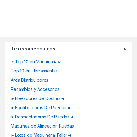
B
r
Te recomendamos
a
☺Top 10 en Maquinaria☺
n
Top 10 en Herramientas
d
Area Distribuidores
Recambios y Accesorios
s
►Elevadores de Coches◄
C
►Equilibradoras De Ruedas◄
a
►Desmontadoras De Ruedas◄
Maquinas de Alineación Ruedas
r
►Lotes de Maquinaria Taller◄