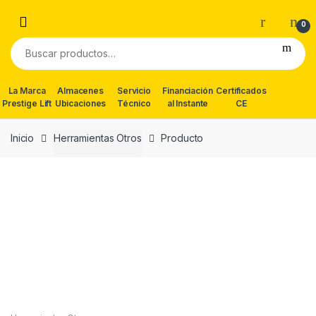
Skip
Skip
to
to
0
navigation
content
Buscar
por:
La Marca
Almacenes
Servicio
Financiación
Certificados
Prestige Lift
Ubicaciones
Técnico
al Instante
CE
Inicio
Herramientas Otros
Producto