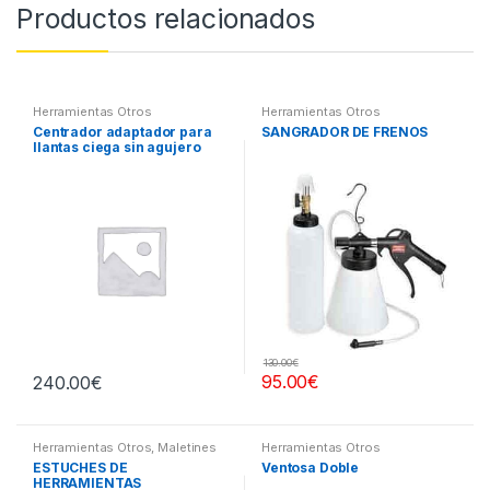
Productos relacionados
Herramientas Otros
Herramientas Otros
Centrador adaptador para
SANGRADOR DE FRENOS
llantas ciega sin agujero
central
130.00
€
95.00
€
240.00
€
Herramientas Otros
,
Maletines
Herramientas Otros
Herramientas, Extractores,
ESTUCHES DE
Ventosa Doble
Compresímetros, otros
HERRAMIENTAS