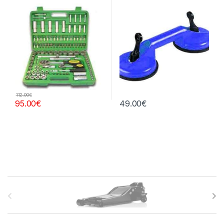
112.00
€
95.00
€
49.00
€
B
r