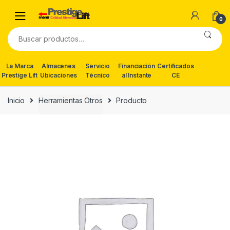
Skip
Skip
to
to
0
navigation
content
Buscar
por:
La Marca
Almacenes
Servicio
Financiación
Certificados
Prestige Lift
Ubicaciones
Técnico
al Instante
CE
Inicio
Herramientas Otros
Producto