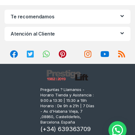
a
n
Te recomendamos
d
Atención al Cliente
s
C
a
r
o
Preguntas ? Llamanos -
Horario Tienda y Asistencia :
u
9:00 a 13:30 | 15:30 a 19h
Horario : De 9h a 21h | 7 Días
s
- Av. d'Habana Vieja, 7
,08860, Castelldefels,
e
Barcelona. España
(+34) 639363709
l