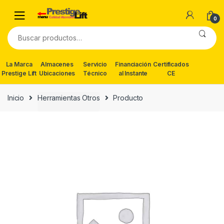
Skip
Skip
to
to
0
navigation
content
Buscar
por:
La Marca
Almacenes
Servicio
Financiación
Certificados
Prestige Lift
Ubicaciones
Técnico
al Instante
CE
Inicio
Herramientas Otros
Producto