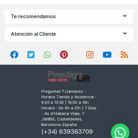
a
n
Te recomendamos
d
Atención al Cliente
s
C
a
r
o
Preguntas ? Llamanos -
Horario Tienda y Asistencia :
u
9:00 a 13:30 | 15:30 a 19h
Horario : De 9h a 21h | 7 Días
s
- Av. d'Habana Vieja, 7
,08860, Castelldefels,
e
Barcelona. España
(+34) 639363709
l