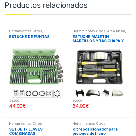
Productos relacionados
Herramientas Otros
,
Herramientas Otros
,
Area Metal,
Herramientas De Mano
,
Roscas, Herramientas
,
Chapa y
ESTUCHE DE PUNTAS
ESTUCHE MALETIN
Herramientas De Mano
,
Pintura
,
Maletines Herramientas,
MARTILLOS Y TAS CHAPA Y
Maletines Herramientas,
Extractores, Compresímetros,
Extractores, Compresímetros,
otros
PINTURA
otros
68.00
€
80.00
€
44.00
€
64.00
€
Herramientas Otros
Herramientas Otros
,
Herramientas Frenos y
SET DE 17 LLAVES
Kit reposicionador para
Refrigeración
COMBINADAS
pistones de freno