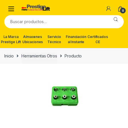
Skip
Skip
to
to
0
navigation
content
Buscar
por:
La Marca
Almacenes
Servicio
Financiación
Certificados
Prestige Lift
Ubicaciones
Técnico
al Instante
CE
Inicio
Herramientas Otros
Producto