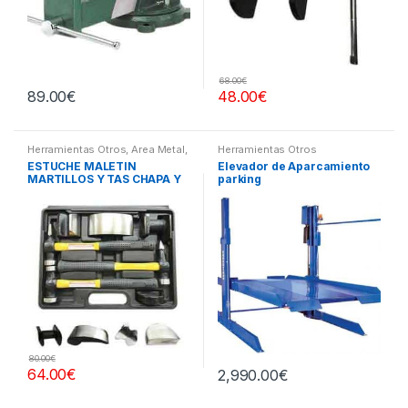
68.00
€
89.00
€
48.00
€
Herramientas Otros
,
Area Metal,
Herramientas Otros
Roscas, Herramientas
,
Chapa y
ESTUCHE MALETIN
Elevador de Aparcamiento
Pintura
,
Maletines Herramientas,
MARTILLOS Y TAS CHAPA Y
parking
Extractores, Compresímetros,
otros
PINTURA
80.00
€
64.00
€
2,990.00
€