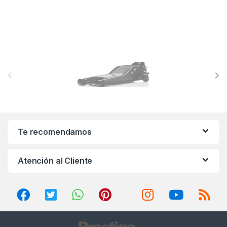
B
r
a
n
Te recomendamos
d
Atención al Cliente
s
C
a