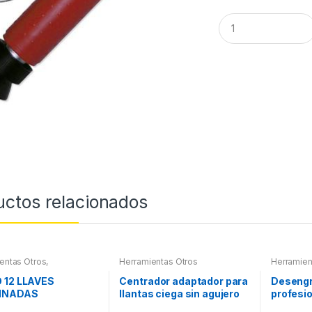
Q
u
a
n
t
i
t
y
uctos relacionados
entas Otros
,
Herramientas Otros
Herramien
ientas De Mano
,
ientas De Mano
 12 LLAVES
Centrador adaptador para
Desengr
INADAS
llantas ciega sin agujero
profesio
CULADAS
central
litros