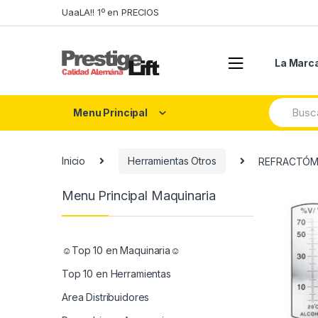
Skip
Skip
UaaLA!! 1º en PRECIOS
to
to
navigation
content
La Marc
Search
Menu Principal
for:
Inicio
Herramientas Otros
REFRACTÓM
Menu Principal Maquinaria
☺Top 10 en Maquinaria☺
Top 10 en Herramientas
Area Distribuidores