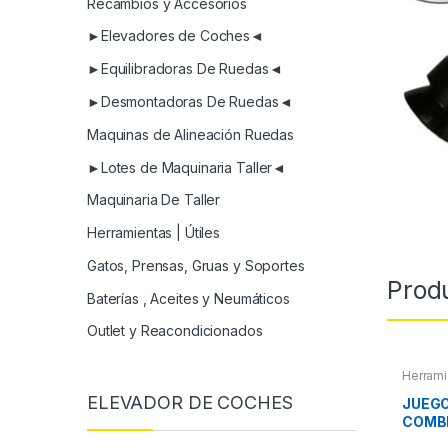
Recambios y Accesorios
►Elevadores de Coches◄
►Equilibradoras De Ruedas◄
►Desmontadoras De Ruedas◄
Maquinas de Alineación Ruedas
►Lotes de Maquinaria Taller◄
Maquinaria De Taller
Herramientas | Útiles
Gatos, Prensas, Gruas y Soportes
Prod
Baterías , Aceites y Neumáticos
Outlet y Reacondicionados
Herrami
Herram
ELEVADOR DE COCHES
Herram
JUEGO
COMB
ARTI