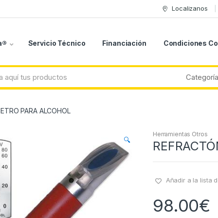
Localizanos
a®
Servicio Técnico
Financiación
Condiciones C
ETRO PARA ALCOHOL
Herramientas Otros
🔍
REFRACTÓ
Añadir a la lista
98.00
€