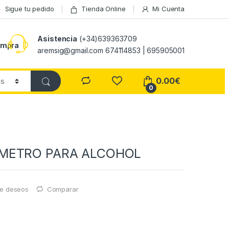
Sigue tu pedido
Tienda Online
Mi Cuenta
Asistencia
(+34)639363709
ompra
aremsig@gmail.com 674114853 | 695905001
0.00
€
0
METRO PARA ALCOHOL
 de deseos
Comparar