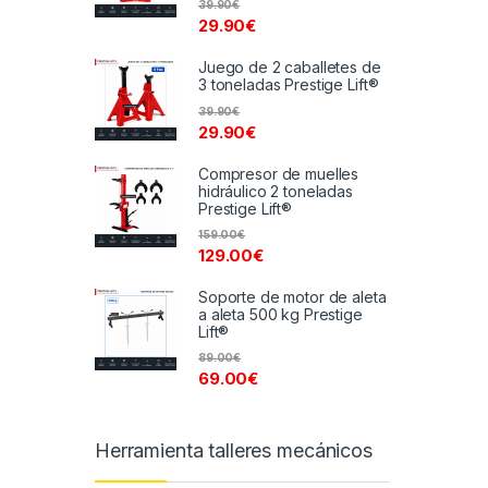
39.90
€
29.90
€
Juego de 2 caballetes de
3 toneladas Prestige Lift®
39.90
€
29.90
€
Compresor de muelles
hidráulico 2 toneladas
Prestige Lift®
159.00
€
129.00
€
Soporte de motor de aleta
a aleta 500 kg Prestige
Lift®
89.00
€
69.00
€
Herramienta talleres mecánicos