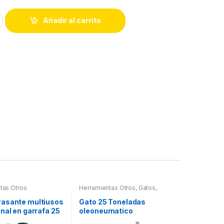
Añadir al carrito
tas Otros
Herramientas Otros
,
Gatos,
Soportes y Hidraulica
asante multiusos
Gato 25 Toneladas
nal en garrafa 25
oleoneumatico