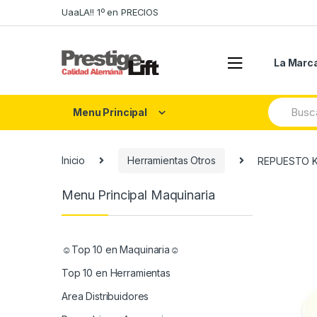
Skip
Skip
UaaLA!! 1º en PRECIOS
to
to
navigation
content
La Marc
Search
Menu Principal
for:
Inicio
Herramientas Otros
REPUESTO K
Menu Principal Maquinaria
☺Top 10 en Maquinaria☺
Top 10 en Herramientas
Area Distribuidores