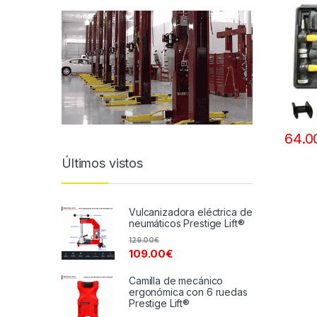
64.0
Últimos vistos
Vulcanizadora eléctrica de
neumáticos Prestige Lift®
129.00
€
109.00
€
Camilla de mecánico
ergonómica con 6 ruedas
Prestige Lift®