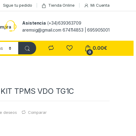
Sigue tu pedido
Tienda Online
Mi Cuenta
Asistencia
(+34)639363709
ompra
aremsig@gmail.com 674114853 | 695905001
0.00
€
0
KIT TPMS VDO TG1C
 de deseos
Comparar