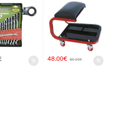
48.00
€
€
60.00
€