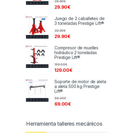
39.90
€
29.90
€
Juego de 2 caballetes de
3 toneladas Prestige Lift®
39.90
€
29.90
€
Compresor de muelles
hidráulico 2 toneladas
Prestige Lift®
159.00
€
129.00
€
Soporte de motor de aleta
a aleta 500 kg Prestige
Lift®
89.00
€
69.00
€
Herramienta talleres mecánicos