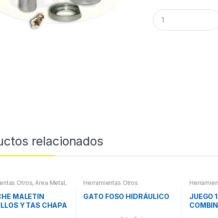
Q
u
a
n
t
i
t
y
uctos relacionados
entas Otros
,
Area Metal,
Herramientas Otros
Herramien
 Herramientas
,
Chapa y
Herramie
Maletines Herramientas,
Herramie
HE MALETIN
GATO FOSO HIDRÁULICO
JUEGO 1
ores, Compresímetros,
LLOS Y TAS CHAPA
COMBI
TURA
ARTICU