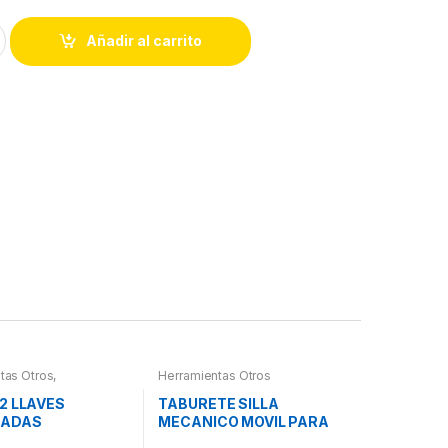
Añadir al carrito
tas Otros
,
Herramientas Otros
ntas De Mano
,
ntas De Mano
2 LLAVES
TABURETE SILLA
NADAS
MECANICO MOVIL PARA
LADAS
PIEZAS