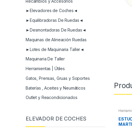
Recambios y Accesorios
►Elevadores de Coches◄
►Equilibradoras De Ruedas◄
►Desmontadoras De Ruedas◄
Maquinas de Alineación Ruedas
►Lotes de Maquinaria Taller◄
Maquinaria De Taller
Herramientas | Útiles
Gatos, Prensas, Gruas y Soportes
Prod
Baterías , Aceites y Neumáticos
Outlet y Reacondicionados
Herrami
Roscas,
ELEVADOR DE COCHES
Pintura
,
ESTUC
Extract
MARTI
otros
Y PIN