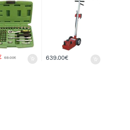
€
639.00
€
68.00
€