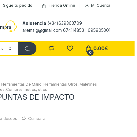
Sigue tu pedido
Tienda Online
Mi Cuenta
Asistencia
(+34)639363709
ompra
aremsig@gmail.com 674114853 | 695905001
0.00
€
0
,
Herramientas De Mano
,
Herramientas Otros
,
Maletines
res, Compresímetros, otros
 PUNTAS DE IMPACTO
 de deseos
Comparar
€