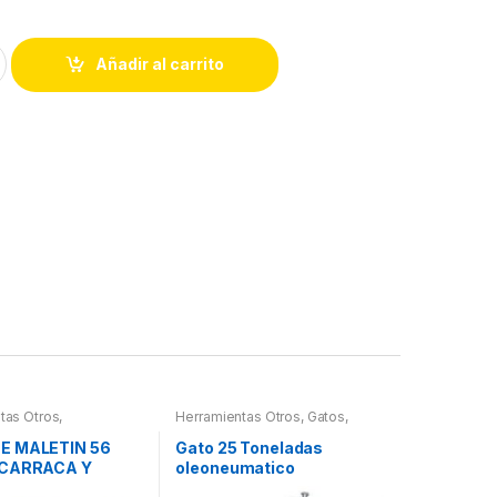
Añadir al carrito
tas Otros
,
Herramientas Otros
,
Gatos,
ntas De Mano
,
Soportes y Hidraulica
ntas De Mano
,
E MALETIN 56
Gato 25 Toneladas
 Herramientas,
 CARRACA Y
oleoneumatico
es, Compresímetros,
PEQUEÑOS