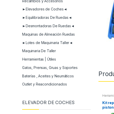
Recambios y Accesorios
►Elevadores de Coches◄
►Equilibradoras De Ruedas◄
►Desmontadoras De Ruedas◄
Maquinas de Alineación Ruedas
►Lotes de Maquinaria Taller◄
Maquinaria De Taller
Herramientas | Útiles
Gatos, Prensas, Gruas y Soportes
Prod
Baterías , Aceites y Neumáticos
Outlet y Reacondicionados
Herrami
Herrami
ELEVADOR DE COCHES
Refrige
Kit re
piston