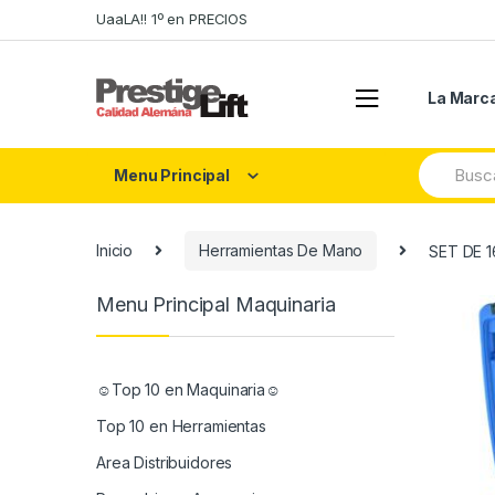
Skip
Skip
UaaLA!! 1º en PRECIOS
to
to
navigation
content
La Marc
Search
Menu Principal
for:
Inicio
Herramientas De Mano
SET DE 
Menu Principal Maquinaria
☺Top 10 en Maquinaria☺
Top 10 en Herramientas
Area Distribuidores