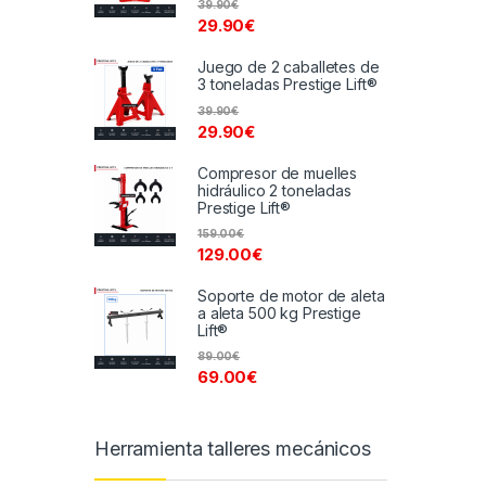
39.90
€
29.90
€
Juego de 2 caballetes de
3 toneladas Prestige Lift®
39.90
€
29.90
€
Compresor de muelles
hidráulico 2 toneladas
Prestige Lift®
159.00
€
129.00
€
Soporte de motor de aleta
a aleta 500 kg Prestige
Lift®
89.00
€
69.00
€
Herramienta talleres mecánicos