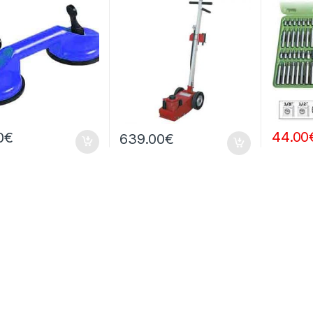
44.00
0
€
639.00
€