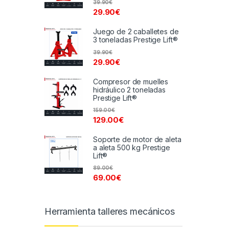
39.90
€
29.90
€
Juego de 2 caballetes de
3 toneladas Prestige Lift®
39.90
€
29.90
€
Compresor de muelles
hidráulico 2 toneladas
Prestige Lift®
159.00
€
129.00
€
Soporte de motor de aleta
a aleta 500 kg Prestige
Lift®
89.00
€
69.00
€
Herramienta talleres mecánicos