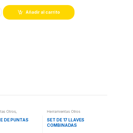
Añadir al carrito
tas Otros
,
Herramientas Otros
ntas De Mano
,
ntas De Mano
,
E DE PUNTAS
SET DE 17 LLAVES
 Herramientas,
COMBINADAS
es, Compresímetros,