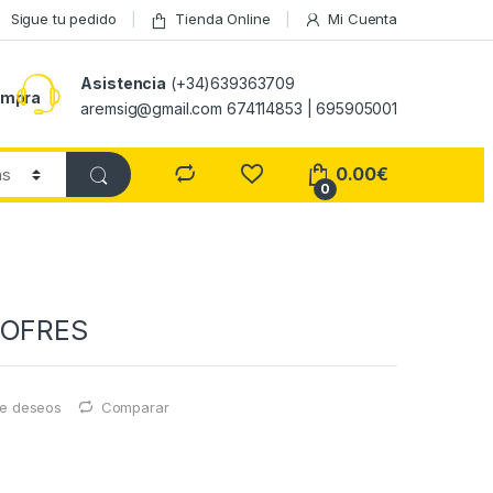
Sigue tu pedido
Tienda Online
Mi Cuenta
Asistencia
(+34)639363709
ompra
aremsig@gmail.com 674114853 | 695905001
0.00
€
0
COFRES
 de deseos
Comparar