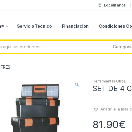
Localizanos
a®
Servicio Técnico
Financiación
Condiciones C
OFRES
Herramientas Otros
🔍
SET DE 4 
Añadir a la lista
81.90
€