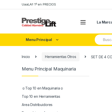
Skip
Skip
UaaLA!! 1º en PRECIOS
to
to
navigation
content
La Marc
Search
Menu Principal
for:
Inicio
Herramientas Otros
SET DE 4 C
Menu Principal Maquinaria
☺Top 10 en Maquinaria☺
Top 10 en Herramientas
Area Distribuidores