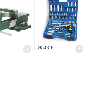
€
95.00
€