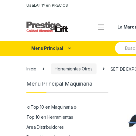
Skip
Skip
UaaLA!! 1º en PRECIOS
to
to
navigation
content
La Marc
Search
Menu Principal
for:
Inicio
Herramientas Otros
SET DE EXP
Menu Principal Maquinaria
☺Top 10 en Maquinaria☺
Top 10 en Herramientas
Area Distribuidores