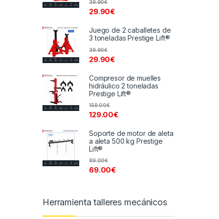
39.90
€
29.90
€
Juego de 2 caballetes de
3 toneladas Prestige Lift®
39.90
€
29.90
€
Compresor de muelles
hidráulico 2 toneladas
Prestige Lift®
159.00
€
129.00
€
Soporte de motor de aleta
a aleta 500 kg Prestige
Lift®
89.00
€
69.00
€
Herramienta talleres mecánicos