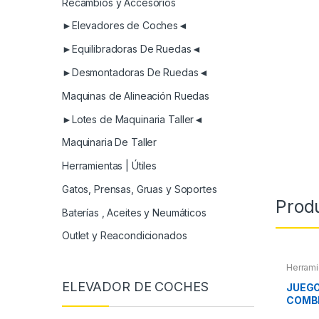
Recambios y Accesorios
►Elevadores de Coches◄
►Equilibradoras De Ruedas◄
►Desmontadoras De Ruedas◄
Maquinas de Alineación Ruedas
►Lotes de Maquinaria Taller◄
Maquinaria De Taller
Herramientas | Útiles
Gatos, Prensas, Gruas y Soportes
Prod
Baterías , Aceites y Neumáticos
Outlet y Reacondicionados
Herrami
Herram
ELEVADOR DE COCHES
Herram
JUEGO
COMB
ARTI