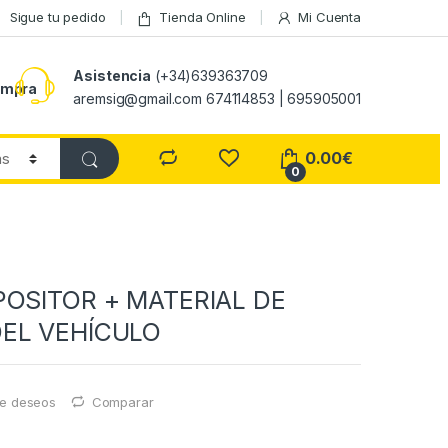
Sigue tu pedido
Tienda Online
Mi Cuenta
Asistencia
(+34)639363709
ompra
aremsig@gmail.com 674114853 | 695905001
0.00
€
0
POSITOR + MATERIAL DE
EL VEHÍCULO
 de deseos
Comparar