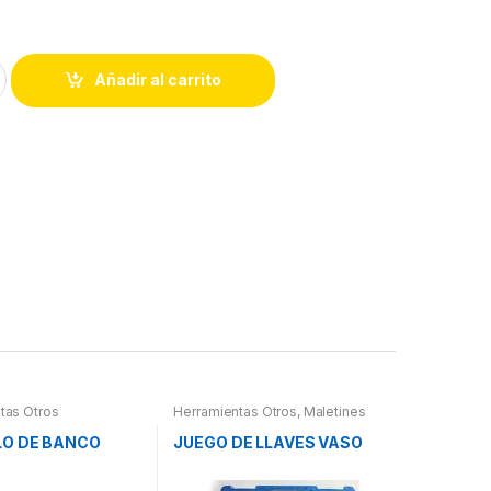
Añadir al carrito
tas Otros
Herramientas Otros
,
Maletines
Herramientas, Extractores,
Compresímetros, otros
LO DE BANCO
JUEGO DE LLAVES VASO