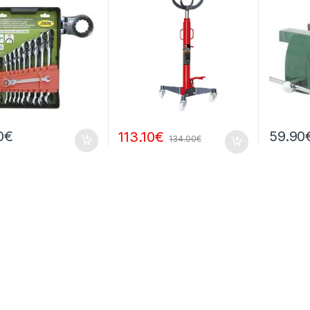
0
€
59.90
113.10
€
134.00
€