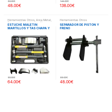
60.00
€
144.00
€
48.00
€
138.00
€
Herramientas Otros
,
Area Metal,
Herramientas Otros
Roscas, Herramientas
,
Chapa y
ESTUCHE MALETIN
SEPARADOR DE PISTÓN Y
Pintura
,
Maletines Herramientas,
MARTILLOS Y TAS CHAPA Y
FRENO
Extractores, Compresímetros,
otros
PINTURA
80.00
€
68.00
€
64.00
€
48.00
€