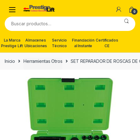
Skip
Skip
to
to
0
navigation
content
Buscar
por:
La Marca
Almacenes
Servicio
Financiación
Certificados
Prestige Lift
Ubicaciones
Técnico
al Instante
CE
Inicio
Herramientas Otros
SET REPARADOR DE ROSCAS DE