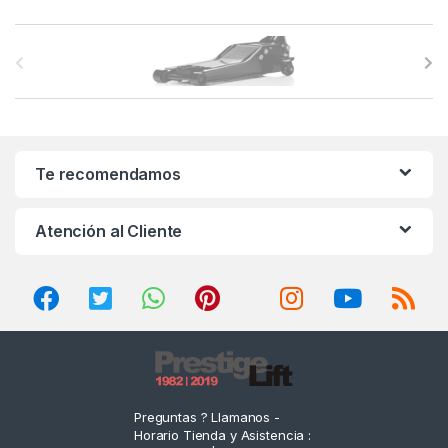
B
r
a
n
Te recomendamos
d
Atención al Cliente
s
C
a
r
o
Preguntas ? Llamanos -
Horario Tienda y Asistencia :
u