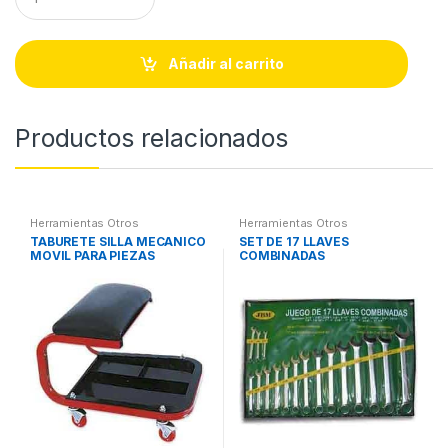
u
a
n
t
Añadir al carrito
i
t
y
Productos relacionados
Herramientas Otros
Herramientas Otros
TABURETE SILLA MECANICO
SET DE 17 LLAVES
MOVIL PARA PIEZAS
COMBINADAS