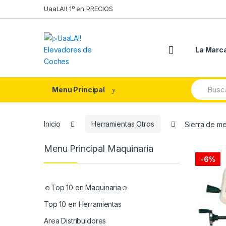
Skip
Skip
UaaLA!! 1º en PRECIOS
to
to
navigation
content
La Marc
Search
Menu Principal
for:
Inicio
Herramientas Otros
Sierra de m
Menu Principal Maquinaria
-
6%
☺Top 10 en Maquinaria☺
Top 10 en Herramientas
Area Distribuidores