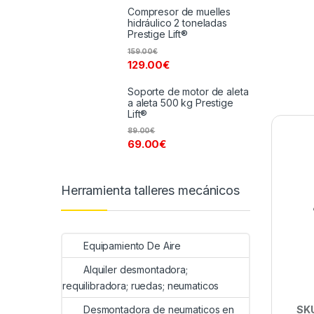
Compresor de muelles
hidráulico 2 toneladas
Prestige Lift®
159.00
€
129.00
€
Soporte de motor de aleta
a aleta 500 kg Prestige
Lift®
89.00
€
69.00
€
Herramienta talleres mecánicos
Equipamiento De Aire
Alquiler desmontadora;
requilibradora; ruedas; neumaticos
SK
Desmontadora de neumaticos en