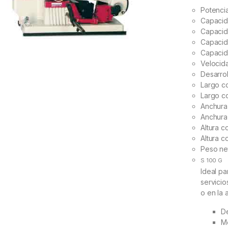
Potenci
Capacid
Capacid
Capacid
Capacid
Velocida
Desarrol
Largo c
Largo c
Anchura 
Anchura
Altura c
Altura c
Peso ne
S 100 G
Ideal pa
servicio
o en la a
De
Mo