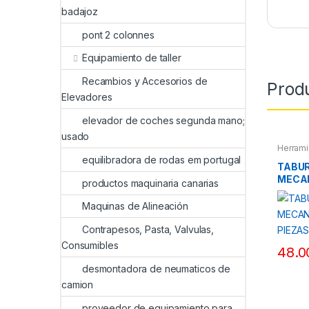
badajoz
pont 2 colonnes
Equipamiento de taller
Recambios y Accesorios de
Prod
Elevadores
elevador de coches segunda mano;
usado
Herrami
equilibradora de rodas em portugal
TABUR
MECAN
productos maquinaria canarias
PIEZA
Maquinas de Alineación
Contrapesos, Pasta, Valvulas,
Consumibles
48.0
desmontadora de neumaticos de
camion
proveedor de equipamiento para