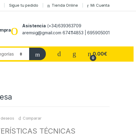
Sigue tu pedido
Tienda Online
Mi Cuenta
Asistencia
(+34)639363709
ompra
aremsig@gmail.com 674114853 | 695905001
0.00
€
0
mesa
e deseos
Comparar
ERÍSTICAS TÉCNICAS