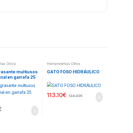
tas Otros
Herramientas Otros
asante multiusos
GATO FOSO HIDRÁULICO
nal en garrafa 25
113.10
€
134.00
€
€