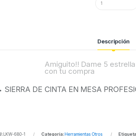
u
a
n
t
i
t
y
Descripción
Amiguito!! Dame 5 estrel
con tu compra
SIERRA DE CINTA EN MESA PROFES
U:
LKW-680-1
Categoría:
Herramientas Otros
Etiquet