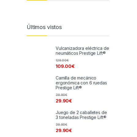
Últimos vistos
Vulcanizadora eléctrica de
neumáticos Prestige Lift®
129.00
€
109.00
€
Camilla de mecánico
ergonómica con 6 ruedas
Prestige Lift®
39.90
€
29.90
€
Juego de 2 caballetes de
3 toneladas Prestige Lift®
39.90
€
29.90
€