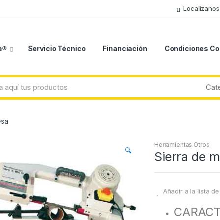
Localizanos
a®
Servicio Técnico
Financiación
Condiciones C
esa
Herramientas Otros
🔍
Sierra de 
Añadir a la lista d
CARACT