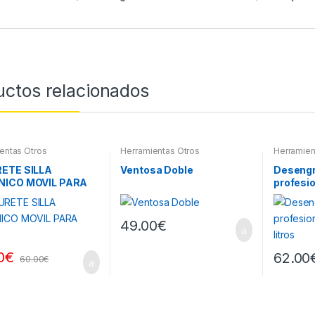
uctos relacionados
entas Otros
Herramientas Otros
Herramien
ETE SILLA
Ventosa Doble
Desengr
ICO MOVIL PARA
profesio
S
litros
49.00
€
0
€
62.00
60.00
€