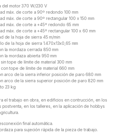
a del motor 370 W/230 V
ad máx. de corte a 90º redondo 100 mm
ad máx. de corte a 90º rectangular 100 x 150 mm
ad máx. de corte a +45º redondo 65 mm
ad máx. de corte a +45º rectangular 100 x 60 mm
d de la hoja de sierra 45 m/min
lo de la hoja de sierra 1.470x13x0,65 mm
on la mordaza cerrada 850 mm
on la mordaza abierta 950 mm
sin tope de límite de material 300 mm
 con tope de límite de material 660 mm
on arco de la sierra inferior posición de paro 680 mm
on arco de la sierra superior posición de paro 820 mm
to 23 kg
ra el trabajo en obra, en edificios en contrucción, en los
s postventa, en los talleres, en la aplicación de hobbys
gricultura.
sconexión final automática.
rdaza para sujeción rápida de la pieza de trabajo.