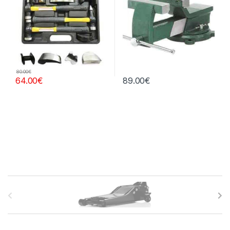
80.00
€
64.00
€
89.00
€
B
r
a