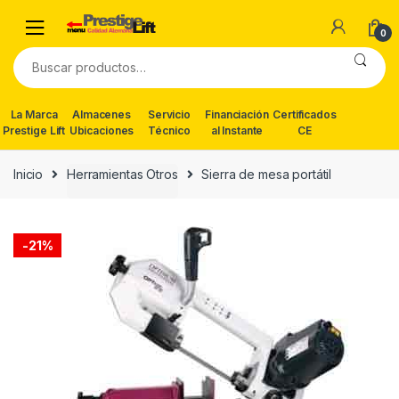
Skip
Skip
to
to
0
navigation
content
Buscar
por:
La Marca
Almacenes
Servicio
Financiación
Certificados
Prestige Lift
Ubicaciones
Técnico
al Instante
CE
Inicio
Herramientas Otros
Sierra de mesa portátil
-
21%