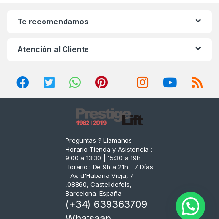
n
Te recomendamos
d
Atención al Cliente
s
C
a
r
o
Preguntas ? Llamanos -
Horario Tienda y Asistencia :
u
9:00 a 13:30 | 15:30 a 19h
Horario : De 9h a 21h | 7 Días
s
- Av. d'Habana Vieja, 7
,08860, Castelldefels,
e
Barcelona. España
(+34) 639363709
l
Whatsaap