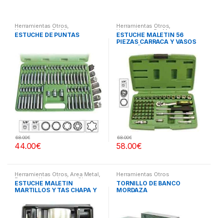
Herramientas Otros
,
Herramientas Otros
,
Herramientas De Mano
,
Herramientas De Mano
,
ESTUCHE DE PUNTAS
ESTUCHE MALETIN 56
Herramientas De Mano
,
Herramientas De Mano
,
PIEZAS CARRACA Y VASOS
Maletines Herramientas,
Maletines Herramientas,
Extractores, Compresímetros,
Extractores, Compresímetros,
PEQUEÑOS
otros
otros
68.00
€
68.00
€
44.00
€
58.00
€
Herramientas Otros
,
Area Metal,
Herramientas Otros
Roscas, Herramientas
,
Chapa y
ESTUCHE MALETIN
TORNILLO DE BANCO
Pintura
,
Maletines Herramientas,
MARTILLOS Y TAS CHAPA Y
MORDAZA
Extractores, Compresímetros,
otros
PINTURA