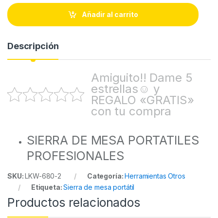
n
t
Añadir al carrito
i
t
y
Descripción
Amiguito!! Dame 5
estrellas☺ y
REGALO «GRATIS»
con tu compra
SIERRA DE MESA PORTATILES
PROFESIONALES
SKU:
LKW-680-2
Categoría:
Herramientas Otros
Etiqueta:
Sierra de mesa portátil
Productos relacionados