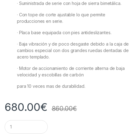
· Suministrada de serie con hoja de sierra bimetálica.
· Con tope de corte ajustable lo que permite
producciones en serie.
· Placa base equipada con pies antideslizantes.
· Baja vibración y de poco desgaste debido a la caja de
cambios especial con dos grandes ruedas dentadas de
acero templado.
· Motor de accionamiento de corriente alterna de baja
velocidad y escobillas de carbón
para 10 veces mas de durabilidad.
680.00
€
860.00
€
Q
u
a