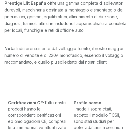
Prestige Lift España
offre una gamma completa di sollevatori
durevoli, macchinaria destinata al montaggio e smontaggio dei
pneumatici, gomme, equilibratrici, allineamento di direzione,
diagnosi, tra molti altri che includono l’apparecchiatura completa
per locali, franchigie e reti di officine auto.
Nota:
Indifferentemente dal voltaggio fornito, il nostro maggior
numero di vendite é di 220v. monofasico, essendo il voltaggio
raccomandato, e quello piú sollecitato dai nostri clienti.
Certificazioni
CE:
Tutti i nostri
Profilo basso:
prodotti hanno le
I modelli sopra citati,
corrispondenti certificazioni
eccetto il modello TCSII,
ed omologacioni CE, compresi
sono stati studiati per
le ultime normative attualizzate
poter adattarsi a cerchioni