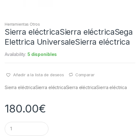
Herramientas Otros
Sierra eléctricaSierra eléctricaSega
Elettrica UniversaleSierra eléctrica
Availability:
5 disponibles
Añadir a la lista de deseos
Comparar
Sierra eléctrica
Sierra eléctrica
Sierra eléctrica
Sierra eléctrica
180.00
€
Q
u
a