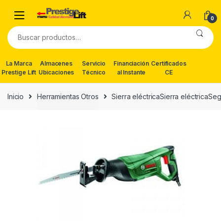
Skip
Skip
to
to
0
navigation
content
Buscar
por:
La Marca
Almacenes
Servicio
Financiación
Certificados
Prestige Lift
Ubicaciones
Técnico
al Instante
CE
Inicio
Herramientas Otros
Sierra eléctricaSierra eléctricaSeg