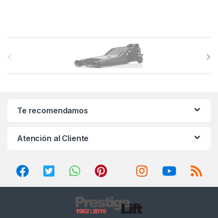
B
r
a
n
Te recomendamos
d
Atención al Cliente
s
C
a
r