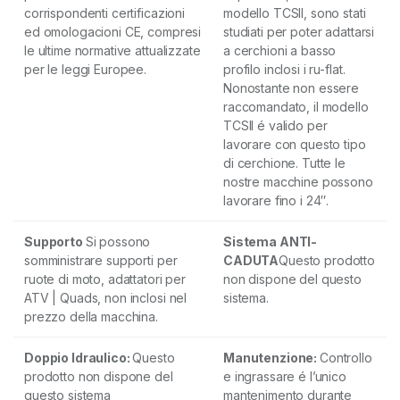
corrispondenti certificazioni
modello TCSII, sono stati
ed omologacioni CE, compresi
studiati per poter adattarsi
le ultime normative attualizzate
a cerchioni a basso
per le leggi Europee.
profilo inclosi i ru-flat.
Nonostante non essere
raccomandato, il modello
TCSII é valido per
lavorare con questo tipo
di cerchione. Tutte le
nostre macchine possono
lavorare fino i 24″.
Supporto
Si possono
Sistema ANTI-
somministrare supporti per
CADUTA
Questo prodotto
ruote di moto, adattatori per
non dispone del questo
ATV | Quads, non inclosi nel
sistema.
prezzo della macchina.
Doppio Idraulico:
Questo
Manutenzione:
Controllo
prodotto non dispone del
e ingrassare é l’unico
questo sistema
mantenimento durante