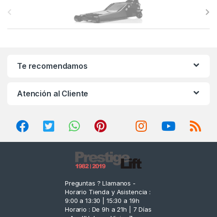
B
r
a
n
Te recomendamos
d
Atención al Cliente
s
C
a
r
o
Preguntas ? Llamanos -
Horario Tienda y Asistencia :
u
9:00 a 13:30 | 15:30 a 19h
Horario : De 9h a 21h | 7 Días
s