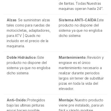
de llantas. Todas Nuestras
maquinas operan hasta 24″.
Alzas
Se suministran alzas
Sistema ANTI-CAÍDA
Este
tales como para ruedas de
producto no dispone del
motocicletas, adaptadores,
sistema ya que no engloba
para ATV | Quads no
dicho sistema
incluido en el precio de la
maquinaria.
Doble Hidráulico:
Este
Mantenimiento:
Revisión y
producto no dispone del
engrase es el único
sistema ya que no engloba
mantenimiento necesario a
dicho sistema
realizar durante periodos
largos sin tener de substituir
pizas en toda la vida del
elevador.
Anti-Oxido:
Protegidos
Montaje:
Nuestro producto
bajo las ultimas pinturas
viene pre instalado, para un
epoxi hacen posible
fácil y rápido montaje