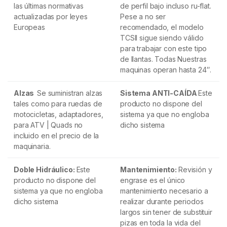
las últimas normativas
de perfil bajo incluso ru-flat.
actualizadas por leyes
Pese a no ser
Europeas
recomendado, el modelo
TCSII sigue siendo válido
para trabajar con este tipo
de llantas. Todas Nuestras
maquinas operan hasta 24″.
Alzas
Se suministran alzas
Sistema ANTI-CAÍDA
Este
tales como para ruedas de
producto no dispone del
motocicletas, adaptadores,
sistema ya que no engloba
para ATV | Quads no
dicho sistema
incluido en el precio de la
maquinaria.
Doble Hidráulico:
Este
Mantenimiento:
Revisión y
producto no dispone del
engrase es el único
sistema ya que no engloba
mantenimiento necesario a
dicho sistema
realizar durante periodos
largos sin tener de substituir
pizas en toda la vida del