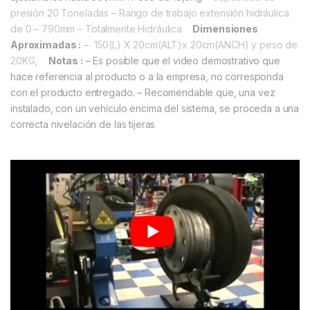
presión 20 Toneladas
– Rango de trabajo extensión hidráulica
de 0 – 790mm
– Totalmente Hidráulica
Dimensiones
Aproximadas :
– 150(L) X 20cm(ALT)x 20cm(ANCH) y peso de
20KG,
Notas :
– Es posible que el video demostrativo que
hace referencia al producto o a la empresa, no corresponda
con el producto entregado.
– Recomendable que, una vez
instalado, con un vehículo encima del sistema, se proceda a una
correcta nivelación de las tijeras