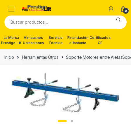
Skip
Skip
to
to
0
navigation
content
Buscar
por:
La Marca
Almacenes
Servicio
Financiación
Certificados
Prestige Lift
Ubicaciones
Técnico
al Instante
CE
Inicio
Herramientas Otros
Soporte Motores entre AletasSopo