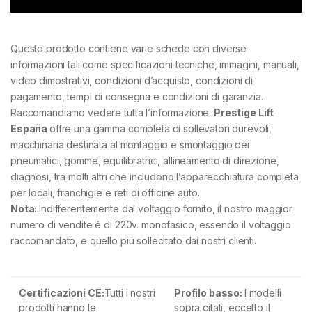
Questo prodotto contiene varie schede con diverse
informazioni tali come specificazioni tecniche, immagini, manuali,
video dimostrativi, condizioni d’acquisto, condizioni di
pagamento, tempi di consegna e condizioni di garanzia.
Raccomandiamo vedere tutta l’informazione.
Prestige Lift
España
offre una gamma completa di sollevatori durevoli,
macchinaria destinata al montaggio e smontaggio dei
pneumatici, gomme, equilibratrici, allineamento di direzione,
diagnosi, tra molti altri che includono l’apparecchiatura completa
per locali, franchigie e reti di officine auto.
Nota:
Indifferentemente dal voltaggio fornito, il nostro maggior
numero di vendite é di 220v. monofasico, essendo il voltaggio
raccomandato, e quello piú sollecitato dai nostri clienti.
Certificazioni
CE:
Tutti i nostri
Profilo basso:
I modelli
prodotti hanno le
sopra citati, eccetto il