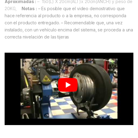
Aproximadas :
– 150(L) X 20cm(ALT)x 20cm(ANCH) y peso de
20KG,
Notas :
– Es posible que el video demostrativo que
hace referencia al producto o a la empresa, no corresponda
con el producto entregado.
– Recomendable que, una vez
instalado, con un vehículo encima del sistema, se proceda a una
correcta nivelación de las tijeras