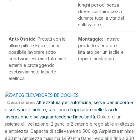
lunghi periodi senza
dover sustituire pezzi
durante tutta la vita del
sollevatore.
Anti-Ossido:
Protetti con le
Montaggio:
Il nostro
ultime pitture Epoxi, fanno
prodotto viene pre
possibile lavorare sotto
istallato per un facile e
condizioni estreme tali come
rapido montaggio.
esterni e proteggendo
esclusivamnete la parte
elettrica.
Descrizione:
Attrezzatura per autofficine, serve per ancorare
e sollevare il motore, facilitando l’operatore nelle fasi di
lavorazione e salvaguardandone l’incolumità.
Dotato di un
sistema di livellazione, 2 ganci e 2 catene e regolabile in altezza
e ampiezza. Capacitá di sollevamento 500 kg. Ampiezza minima
800 mm Ampiezza massima 1.450 mm Ganci regolabili fino a 300