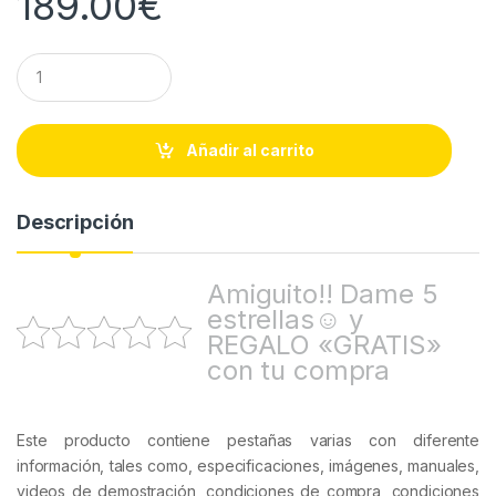
189.00
€
Q
u
a
n
t
Añadir al carrito
i
t
y
Descripción
Amiguito!! Dame 5
estrellas☺ y
REGALO «GRATIS»
con tu compra
Este producto contiene pestañas varias con diferente
información, tales como, especificaciones, imágenes, manuales,
videos de demostración, condiciones de compra, condiciones