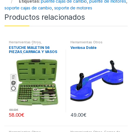
Etiquetas:
puente cajas de cambio
,
puente de motores
,
soporte cajas de cambio
,
soporte de motores
Productos relacionados
Herramientas Otros
,
Herramientas Otros
Herramientas De Mano
,
ESTUCHE MALETIN 56
Ventosa Doble
Herramientas De Mano
,
PIEZAS CARRACA Y VASOS
Maletines Herramientas,
Extractores, Compresímetros,
PEQUEÑOS
otros
68.00
€
58.00
€
49.00
€