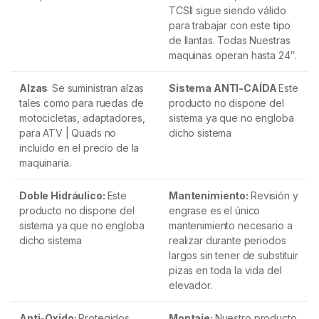
TCSII sigue siendo válido
para trabajar con este tipo
de llantas. Todas Nuestras
maquinas operan hasta 24″.
Alzas
Se suministran alzas
Sistema ANTI-CAÍDA
Este
tales como para ruedas de
producto no dispone del
motocicletas, adaptadores,
sistema ya que no engloba
para ATV | Quads no
dicho sistema
incluido en el precio de la
maquinaria.
Doble Hidráulico:
Este
Mantenimiento:
Revisión y
producto no dispone del
engrase es el único
sistema ya que no engloba
mantenimiento necesario a
dicho sistema
realizar durante periodos
largos sin tener de substituir
pizas en toda la vida del
elevador.
Anti-Oxido:
Protegidos
Montaje:
Nuestro producto