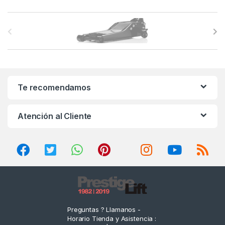
B
r
a
n
Te recomendamos
d
Atención al Cliente
s
C
a
r
o
Preguntas ? Llamanos -
Horario Tienda y Asistencia :
u