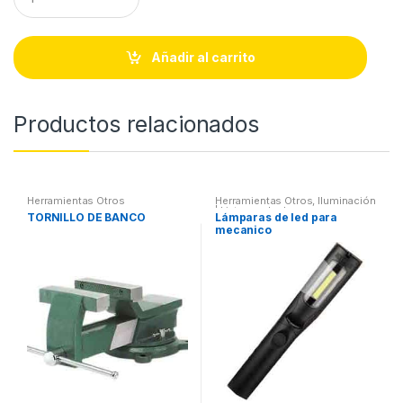
u
a
n
t
Añadir al carrito
i
t
y
Productos relacionados
Herramientas Otros
Herramientas Otros
,
Iluminación
| Linternas Led
TORNILLO DE BANCO
Lámparas de led para
mecanico