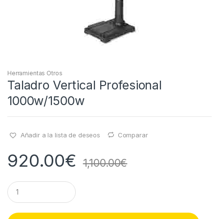
Herramientas Otros
Taladro Vertical Profesional
1000w/1500w
Añadir a la lista de deseos
Comparar
920.00
€
1,100.00
€
Q
u
a
n