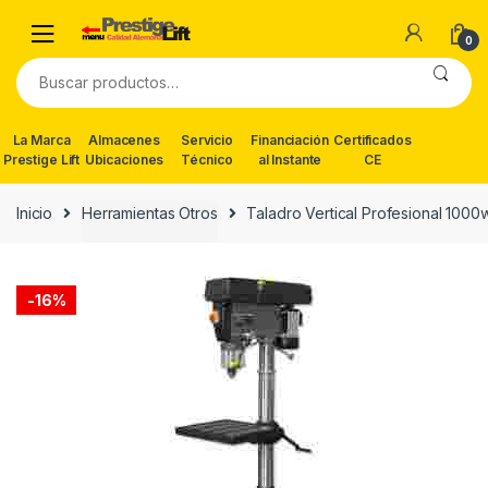
Skip
Skip
to
to
0
navigation
content
Buscar
por:
La Marca
Almacenes
Servicio
Financiación
Certificados
Prestige Lift
Ubicaciones
Técnico
al Instante
CE
Inicio
Herramientas Otros
Taladro Vertical Profesional 100
-
16%