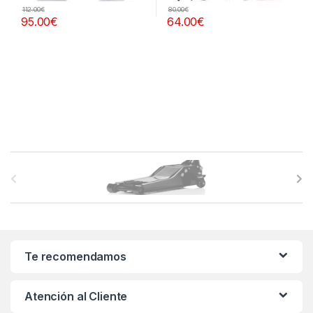
112.00
€
80.00
€
95.00
€
64.00
€
B
r
a
n
Te recomendamos
d
Atención al Cliente
s