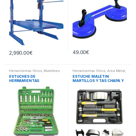
49.00
€
2,990.00
€
Herramientas Otros
,
Maletines
Herramientas Otros
,
Area Metal,
Herramientas, Extractores,
Roscas, Herramientas
,
Chapa y
ESTUCHES DE
ESTUCHE MALETIN
Compresímetros, otros
Pintura
,
Maletines Herramientas,
HERRAMIENTAS
MARTILLOS Y TAS CHAPA Y
Extractores, Compresímetros,
otros
PINTURA