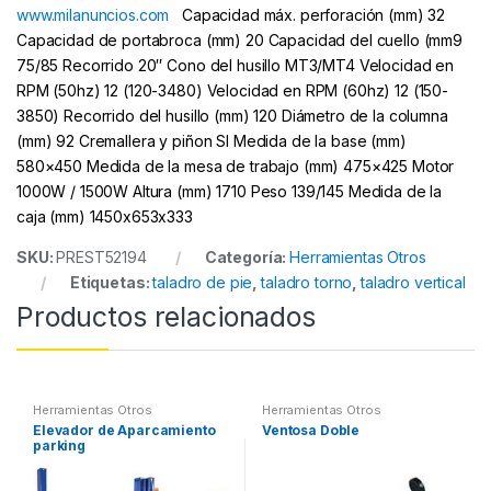
www.milanuncios.com
Capacidad máx. perforación (mm) 32
Capacidad de portabroca (mm) 20 Capacidad del cuello (mm9
75/85 Recorrido 20″ Cono del husillo MT3/MT4 Velocidad en
RPM (50hz) 12 (120-3480) Velocidad en RPM (60hz) 12 (150-
3850) Recorrido del husillo (mm) 120 Diámetro de la columna
(mm) 92 Cremallera y piñon SI Medida de la base (mm)
580×450 Medida de la mesa de trabajo (mm) 475×425 Motor
1000W / 1500W Altura (mm) 1710 Peso 139/145 Medida de la
caja (mm) 1450x653x333
SKU:
PREST52194
Categoría:
Herramientas Otros
Etiquetas:
taladro de pie
,
taladro torno
,
taladro vertical
Productos relacionados
Herramientas Otros
Herramientas Otros
Elevador de Aparcamiento
Ventosa Doble
parking