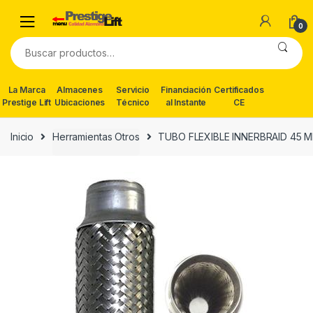
Skip
Skip
to
to
0
navigation
content
Buscar
por:
La Marca
Almacenes
Servicio
Financiación
Certificados
Prestige Lift
Ubicaciones
Técnico
al Instante
CE
Inicio
Herramientas Otros
TUBO FLEXIBLE INNERBRAID 45 