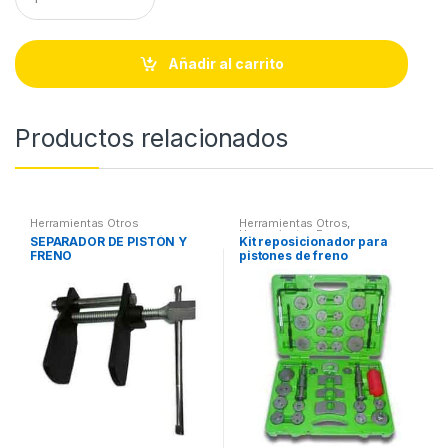
u
a
n
t
Añadir al carrito
i
t
y
Productos relacionados
Herramientas Otros
Herramientas Otros
,
Herramientas Frenos y
SEPARADOR DE PISTÓN Y
Kit reposicionador para
Refrigeración
FRENO
pistones de freno