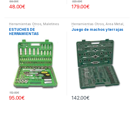
68.00
€
320.00
€
48.00
€
179.00
€
Herramientas Otros
,
Maletines
Herramientas Otros
,
Area Metal,
Herramientas, Extractores,
Roscas, Herramientas
,
ESTUCHES DE
Juego de machos y terrajas
Compresímetros, otros
Maletines Herramientas,
HERRAMIENTAS
Extractores, Compresímetros,
otros
112.00
€
95.00
€
142.00
€