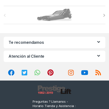
B
r
a
n
Te recomendamos
d
Atención al Cliente
s
C
a
r
o
Preguntas ? Llamanos -
Horario Tienda y Asistencia :
u