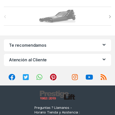
B
r
a
n
Te recomendamos
d
Atención al Cliente
s
C
a
r
o
Preguntas ? Llamanos -
Horario Tienda y Asistencia :
u