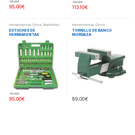
130.00
€
134.00
€
95.00
€
113.10
€
Herramientas Otros
,
Maletines
Herramientas Otros
Herramientas, Extractores,
ESTUCHES DE
TORNILLO DE BANCO
Compresímetros, otros
HERRAMIENTAS
MORDAZA
112.00
€
95.00
€
89.00
€