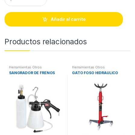
u
a
n
t
Añadir al carrito
i
t
y
Productos relacionados
Herramientas Otros
Herramientas Otros
SANGRADOR DE FRENOS
GATO FOSO HIDRÁULICO