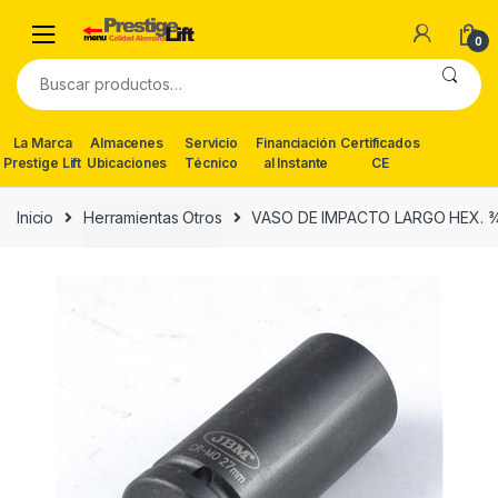
Skip
Skip
to
to
0
navigation
content
Buscar
por:
La Marca
Almacenes
Servicio
Financiación
Certificados
Prestige Lift
Ubicaciones
Técnico
al Instante
CE
Inicio
Herramientas Otros
VASO DE IMPACTO LARGO HEX. 