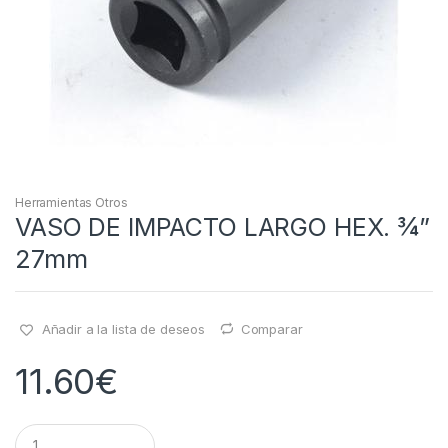
Herramientas Otros
VASO DE IMPACTO LARGO HEX. ¾”
27mm
Añadir a la lista de deseos
Comparar
11.60
€
Q