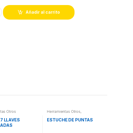
Añadir al carrito
tas Otros
Herramientas Otros
,
Herramientas De Mano
,
Herramientas De Mano
,
17 LLAVES
ESTUCHE DE PUNTAS
Maletines Herramientas,
NADAS
Extractores, Compresímetros,
otros