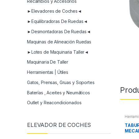
Recambios y Accesorios
►Elevadores de Coches◄
►Equilibradoras De Ruedas◄
►Desmontadoras De Ruedas◄
Maquinas de Alineación Ruedas
►Lotes de Maquinaria Taller◄
Maquinaria De Taller
Herramientas | Útiles
Gatos, Prensas, Gruas y Soportes
Prod
Baterías , Aceites y Neumáticos
Outlet y Reacondicionados
Herrami
ELEVADOR DE COCHES
TABUR
MECAN
PIEZA