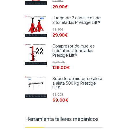
39.90
€
29.90
€
Juego de 2 caballetes de
3 toneladas Prestige Lift®
39.90
€
29.90
€
Compresor de muelles
hidráulico 2 toneladas
Prestige Lift®
159.00
€
129.00
€
Soporte de motor de aleta
a aleta 500 kg Prestige
Lift®
89.00
€
69.00
€
Herramienta talleres mecánicos