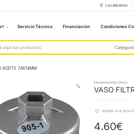
Localizanos
a®
Servicio Técnico
Financiación
Condiciones C
O ACEITE 74X14MM
Herramientas Otros
🔍
VASO FILT
Añadir a la lista
4.60
€