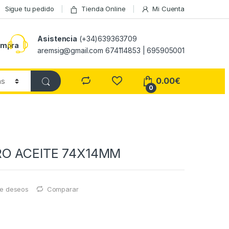
Sigue tu pedido
Tienda Online
Mi Cuenta
Asistencia
(+34)639363709
ompra
aremsig@gmail.com 674114853 | 695905001
0.00
€
0
RO ACEITE 74X14MM
 de deseos
Comparar