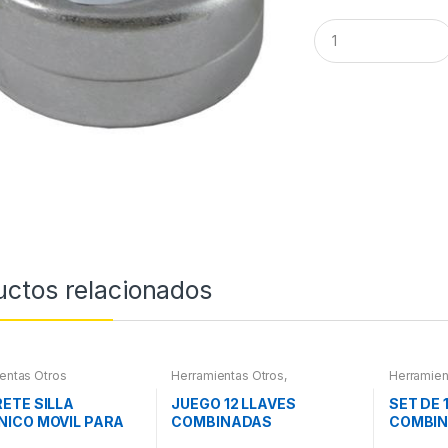
Q
u
a
n
t
i
t
y
uctos relacionados
entas Otros
Herramientas Otros
,
Herramien
Herramientas De Mano
,
Herramientas De Mano
ETE SILLA
JUEGO 12 LLAVES
SET DE 
ICO MOVIL PARA
COMBINADAS
COMBI
S
ARTICULADAS