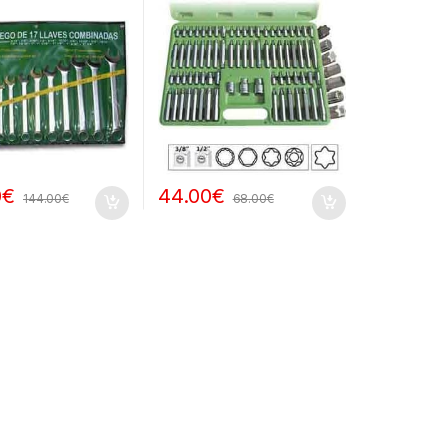
0
€
44.00
€
144.00
€
68.00
€