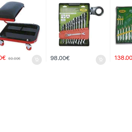
0
€
138.0
98.00
€
60.00
€