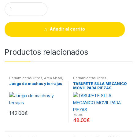
Q
u
a
n
t
Añadir al carrito
i
t
y
Productos relacionados
Herramientas Otros
,
Area Metal,
Herramientas Otros
Roscas, Herramientas
,
Juego de machos y terrajas
TABURETE SILLA MECANICO
Maletines Herramientas,
MOVIL PARA PIEZAS
Extractores, Compresímetros,
otros
142.00
€
60.00
€
48.00
€