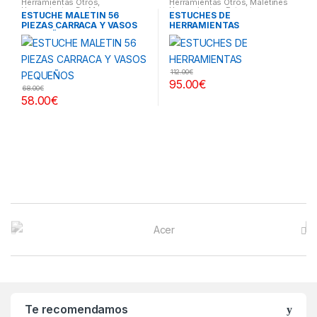
Herramientas Otros
,
Herramientas Otros
,
Maletines
Herramientas De Mano
,
Herramientas, Extractores,
ESTUCHE MALETIN 56
ESTUCHES DE
Herramientas De Mano
,
Compresímetros, otros
PIEZAS CARRACA Y VASOS
HERRAMIENTAS
Maletines Herramientas,
Extractores, Compresímetros,
PEQUEÑOS
otros
112.00
€
95.00
€
68.00
€
58.00
€
B
r
a
n
Te recomendamos