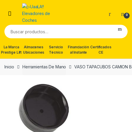
Skip
Skip
to
to
0
navigation
content
Buscar
por:
La Marca
Almacenes
Servicio
Financiación
Certificados
Prestige Lift
Ubicaciones
Técnico
al Instante
CE
Inicio
Herramientas De Mano
VASO TAPACUBOS CAMION B