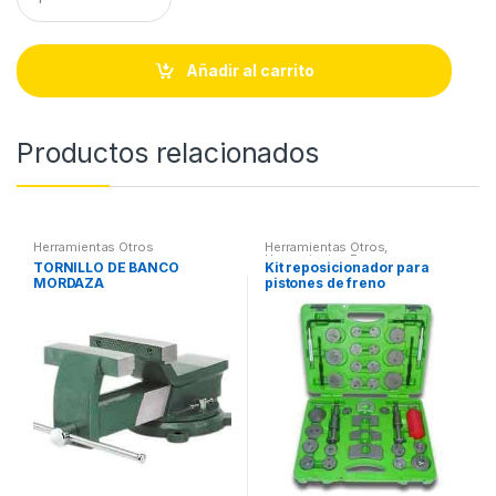
u
a
n
t
Añadir al carrito
i
t
y
Productos relacionados
Herramientas Otros
Herramientas Otros
,
Herramientas Frenos y
TORNILLO DE BANCO
Kit reposicionador para
Refrigeración
MORDAZA
pistones de freno