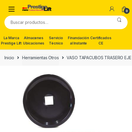
Skip
Skip
to
to
0
navigation
content
Buscar
por:
La Marca
Almacenes
Servicio
Financiación
Certificados
Prestige Lift
Ubicaciones
Técnico
al Instante
CE
Inicio
Herramientas Otros
VASO TAPACUBOS TRASERO EJ