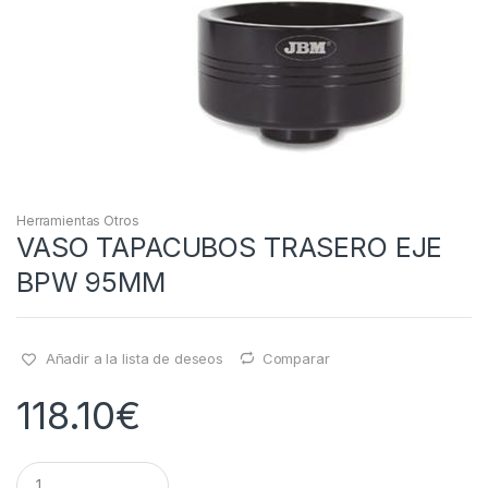
Herramientas Otros
VASO TAPACUBOS TRASERO EJE
BPW 95MM
Añadir a la lista de deseos
Comparar
118.10
€
Q