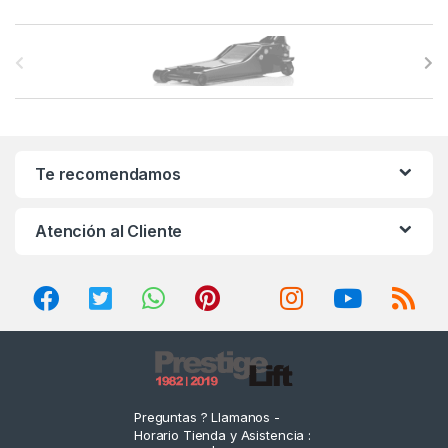
B
r
a
n
Te recomendamos
d
Atención al Cliente
s
C
a
r
o
Preguntas ? Llamanos -
Horario Tienda y Asistencia :
u