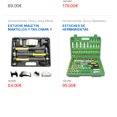
320.00
€
89.00
€
179.00
€
Herramientas Otros
,
Area Metal,
Herramientas Otros
,
Maletines
Roscas, Herramientas
,
Chapa y
Herramientas, Extractores,
ESTUCHE MALETIN
ESTUCHES DE
Pintura
,
Maletines Herramientas,
Compresímetros, otros
MARTILLOS Y TAS CHAPA Y
HERRAMIENTAS
Extractores, Compresímetros,
otros
PINTURA
80.00
€
112.00
€
64.00
€
95.00
€